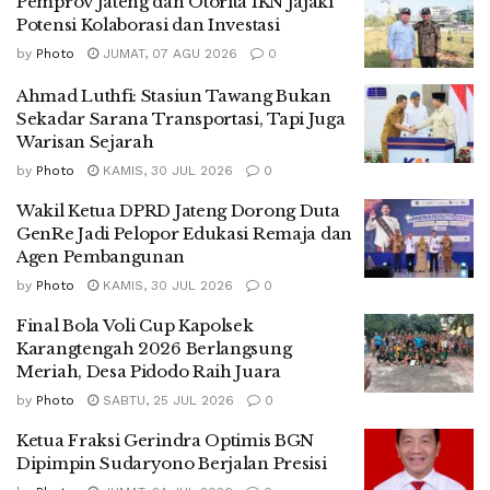
Pemprov Jateng dan Otorita IKN Jajaki
Potensi Kolaborasi dan Investasi
by
Photo
JUMAT, 07 AGU 2026
0
Ahmad Luthfi: Stasiun Tawang Bukan
Sekadar Sarana Transportasi, Tapi Juga
Warisan Sejarah
by
Photo
KAMIS, 30 JUL 2026
0
Wakil Ketua DPRD Jateng Dorong Duta
GenRe Jadi Pelopor Edukasi Remaja dan
Agen Pembangunan
by
Photo
KAMIS, 30 JUL 2026
0
Final Bola Voli Cup Kapolsek
Karangtengah 2026 Berlangsung
Meriah, Desa Pidodo Raih Juara
by
Photo
SABTU, 25 JUL 2026
0
Ketua Fraksi Gerindra Optimis BGN
Dipimpin Sudaryono Berjalan Presisi