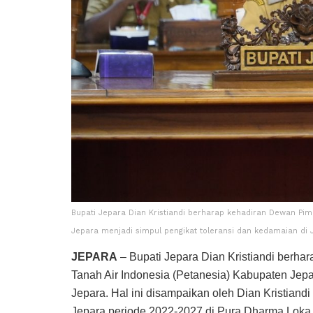
Bupati Jepara Dian Kristiandi berharap kehadiran Dewan Pim
Jepara menjadi simpul pengikat toleransi dan kedamaian di 
JEPARA
– Bupati Jepara Dian Kristiandi berh
Tanah Air Indonesia (Petanesia) Kabupaten Jepa
Jepara. Hal ini disampaikan oleh Dian Kristian
Jepara periode 2022-2027 di Pura Dharma Loka, 