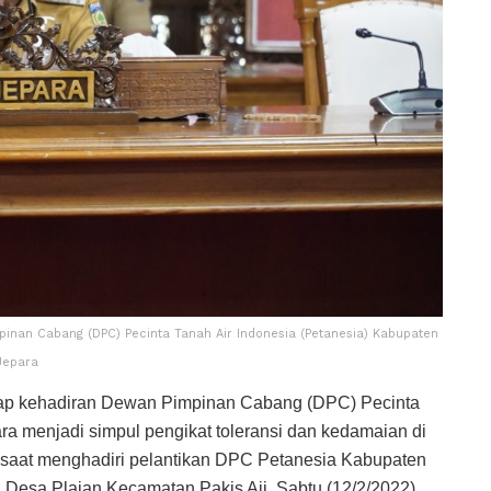
pinan Cabang (DPC) Pecinta Tanah Air Indonesia (Petanesia) Kabupaten
Jepara
arap kehadiran Dewan Pimpinan Cabang (DPC) Pecinta
ra menjadi simpul pengikat toleransi dan kedamaian di
di saat menghadiri pelantikan DPC Petanesia Kabupaten
Desa Plajan Kecamatan Pakis Aji, Sabtu (12/2/2022).