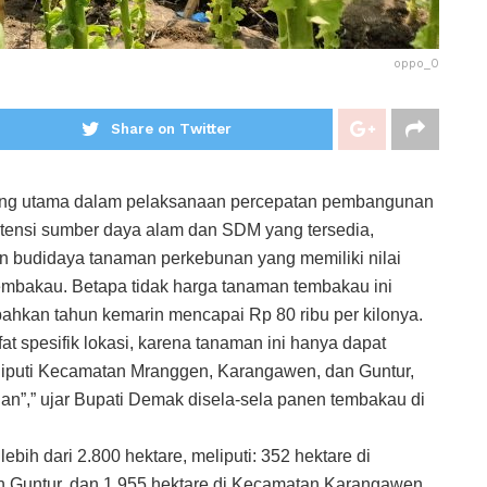
oppo_0
Share on Twitter
ung utama dalam pelaksanaan percepatan pembangunan
ensi sumber daya alam dan SDM yang tersedia,
n budidaya tanaman perkebunan yang memiliki nilai
embakau. Betapa tidak harga tanaman tembakau ini
bahkan tahun kemarin mencapai Rp 80 ribu per kilonya.
at spesifik lokasi, karena tanaman ini hanya dapat
liputi Kecamatan Mranggen, Karangawen, dan Guntur,
n”,” ujar Bupati Demak disela-sela panen tembakau di
ebih dari 2.800 hektare, meliputi: 352 hektare di
 Guntur, dan 1.955 hektare di Kecamatan Karangawen.