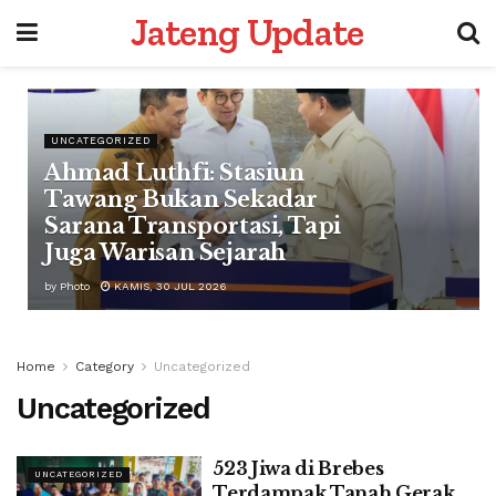
Jateng Update
UNCATEGORIZED
Ahmad Luthfi: Stasiun
Tawang Bukan Sekadar
Sarana Transportasi, Tapi
Juga Warisan Sejarah
by
Photo
KAMIS, 30 JUL 2026
Home
Category
Uncategorized
Uncategorized
523 Jiwa di Brebes
UNCATEGORIZED
Terdampak Tanah Gerak,