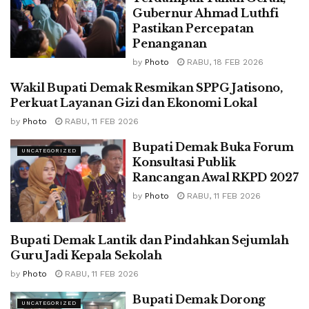
Gubernur Ahmad Luthfi
Pastikan Percepatan
Penanganan
by
Photo
RABU, 18 FEB 2026
Wakil Bupati Demak Resmikan SPPG Jatisono,
UNCATEGORIZED
Perkuat Layanan Gizi dan Ekonomi Lokal
by
Photo
RABU, 11 FEB 2026
Bupati Demak Buka Forum
UNCATEGORIZED
Konsultasi Publik
Rancangan Awal RKPD 2027
by
Photo
RABU, 11 FEB 2026
Bupati Demak Lantik dan Pindahkan Sejumlah
UNCATEGORIZED
Guru Jadi Kepala Sekolah
by
Photo
RABU, 11 FEB 2026
Bupati Demak Dorong
UNCATEGORIZED