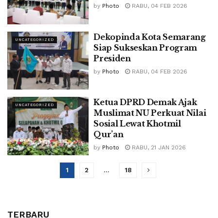
by
Photo
RABU, 04 FEB 2026
Dekopinda Kota Semarang
UNCATEGORIZED
Siap Sukseskan Program
Presiden
by
Photo
RABU, 04 FEB 2026
Ketua DPRD Demak Ajak
UNCATEGORIZED
Muslimat NU Perkuat Nilai
Sosial Lewat Khotmil
Qur’an
by
Photo
RABU, 21 JAN 2026
1
2
…
18
TERBARU