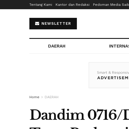
Tentang Kami
Kantor dan Redaksi
Pedoman Media Sai
NEWSLETTER
DAERAH
INTERNA
Home
DAERAH
Dandim 0716/D