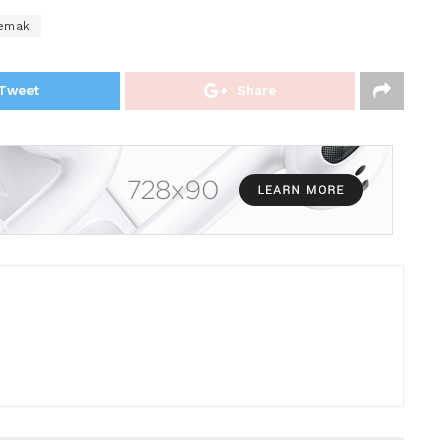
emak
Tweet
Share