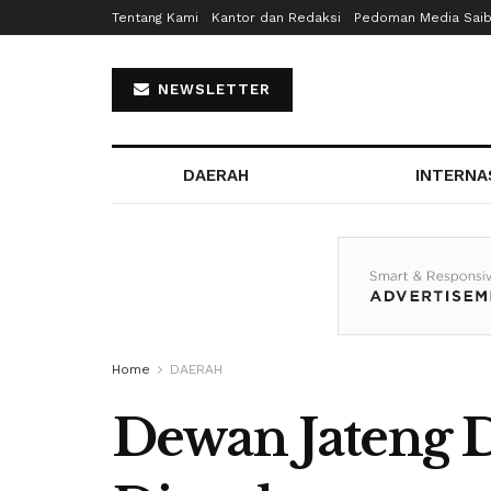
Tentang Kami
Kantor dan Redaksi
Pedoman Media Sai
NEWSLETTER
DAERAH
INTERNA
Home
DAERAH
Dewan Jateng 