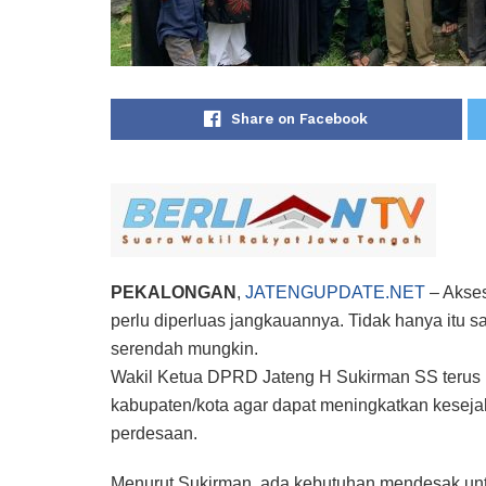
Share on Facebook
PEKALONGAN
,
JATENGUPDATE.NET
– Akses
perlu diperluas jangkauannya. Tidak hanya itu s
serendah mungkin.
Wakil Ketua DPRD Jateng H Sukirman SS teru
kabupaten/kota agar dapat meningkatkan keseja
perdesaan.
Menurut Sukirman, ada kebutuhan mendesak un