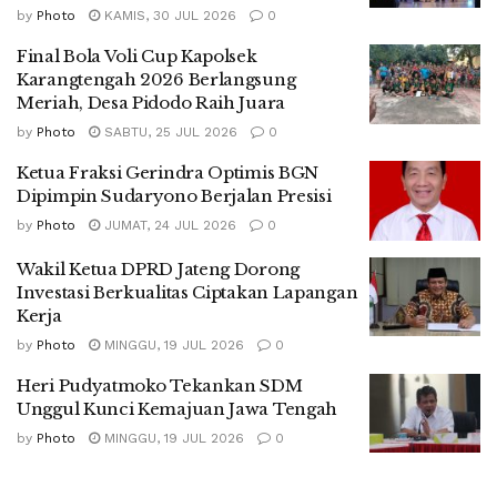
by
Photo
KAMIS, 30 JUL 2026
0
Final Bola Voli Cup Kapolsek
Karangtengah 2026 Berlangsung
Meriah, Desa Pidodo Raih Juara
by
Photo
SABTU, 25 JUL 2026
0
Ketua Fraksi Gerindra Optimis BGN
Dipimpin Sudaryono Berjalan Presisi
by
Photo
JUMAT, 24 JUL 2026
0
Wakil Ketua DPRD Jateng Dorong
Investasi Berkualitas Ciptakan Lapangan
Kerja
by
Photo
MINGGU, 19 JUL 2026
0
Heri Pudyatmoko Tekankan SDM
Unggul Kunci Kemajuan Jawa Tengah
by
Photo
MINGGU, 19 JUL 2026
0