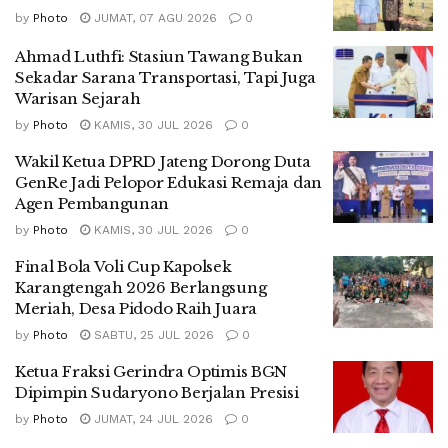
by
Photo
JUMAT, 07 AGU 2026
0
Ahmad Luthfi: Stasiun Tawang Bukan
Sekadar Sarana Transportasi, Tapi Juga
Warisan Sejarah
by
Photo
KAMIS, 30 JUL 2026
0
Wakil Ketua DPRD Jateng Dorong Duta
GenRe Jadi Pelopor Edukasi Remaja dan
Agen Pembangunan
by
Photo
KAMIS, 30 JUL 2026
0
Final Bola Voli Cup Kapolsek
Karangtengah 2026 Berlangsung
Meriah, Desa Pidodo Raih Juara
by
Photo
SABTU, 25 JUL 2026
0
Ketua Fraksi Gerindra Optimis BGN
Dipimpin Sudaryono Berjalan Presisi
by
Photo
JUMAT, 24 JUL 2026
0