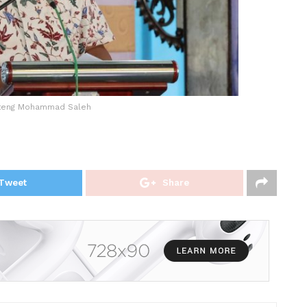
ateng Mohammad Saleh
Tweet
Share