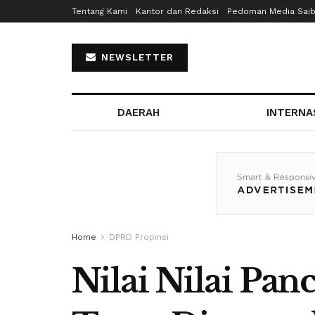
Tentang Kami
Kantor dan Redaksi
Pedoman Media Sai
NEWSLETTER
DAERAH
INTERNA
Home
DPRD Propinsi
Nilai Nilai Pan