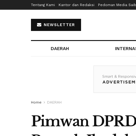
Tentang Kami
Kantor dan Redaksi
Pedoman Media Sai
NEWSLETTER
DAERAH
INTERNA
Home
DAERAH
Pimwan DPRD 