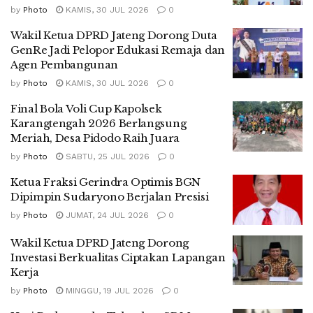
by
Photo
KAMIS, 30 JUL 2026
0
Wakil Ketua DPRD Jateng Dorong Duta
GenRe Jadi Pelopor Edukasi Remaja dan
Agen Pembangunan
by
Photo
KAMIS, 30 JUL 2026
0
Final Bola Voli Cup Kapolsek
Karangtengah 2026 Berlangsung
Meriah, Desa Pidodo Raih Juara
by
Photo
SABTU, 25 JUL 2026
0
Ketua Fraksi Gerindra Optimis BGN
Dipimpin Sudaryono Berjalan Presisi
by
Photo
JUMAT, 24 JUL 2026
0
Wakil Ketua DPRD Jateng Dorong
Investasi Berkualitas Ciptakan Lapangan
Kerja
by
Photo
MINGGU, 19 JUL 2026
0