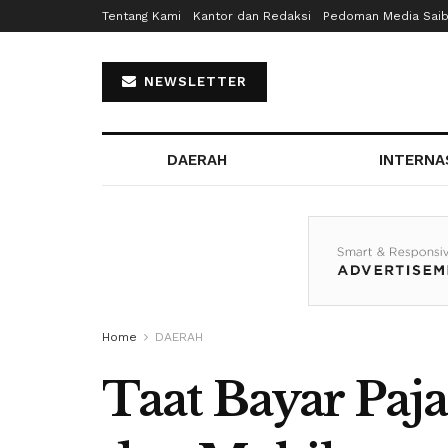
Tentang Kami
Kantor dan Redaksi
Pedoman Media Sai
NEWSLETTER
DAERAH
INTERNA
Home
DAERAH
Taat Bayar Paj