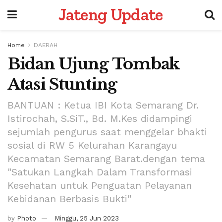
Jateng Update
Home
DAERAH
Bidan Ujung Tombak
Atasi Stunting
BANTUAN : Ketua IBI Kota Semarang Dr.
Istirochah, S.SiT., Bd. M.Kes didampingi
sejumlah pengurus saat menggelar bhakti
sosial di RW 5 Kelurahan Karangayu
Kecamatan Semarang Barat.dengan tema
"Satukan Langkah Dalam Transformasi
Kesehatan untuk Penguatan Pelayanan
Kebidanan Berbasis Bukti"
by
Photo
Minggu, 25 Jun 2023