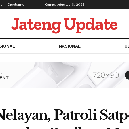
ber
Disclaimer
Kamis, Agustus 6, 2026
Jateng Update
SIONAL
NASIONAL
O
elayan, Patroli Sat