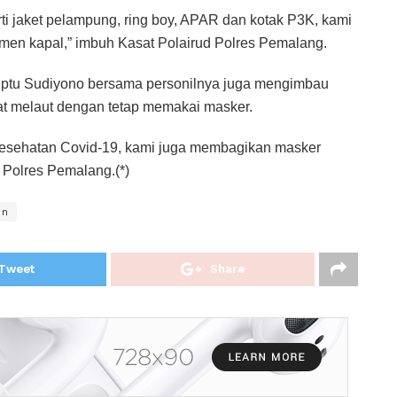
ti jaket pelampung, ring boy, APAR dan kotak P3K, kami
en kapal,” imbuh Kasat Polairud Polres Pemalang.
 Iptu Sudiyono bersama personilnya juga mengimbau
at melaut dengan tetap memakai masker.
kesehatan Covid-19, kami juga membagikan masker
d Polres Pemalang.(*)
en
Tweet
Share