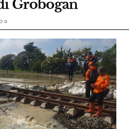
di Grobogan
0