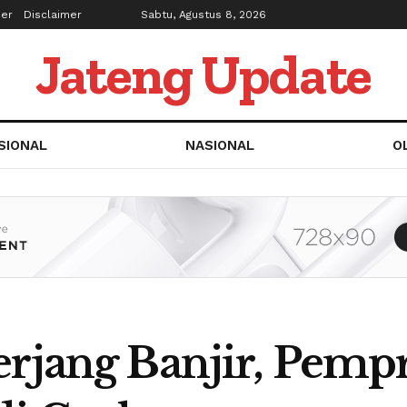
ber
Disclaimer
Sabtu, Agustus 8, 2026
Jateng Update
SIONAL
NASIONAL
O
erjang Banjir, Pempr