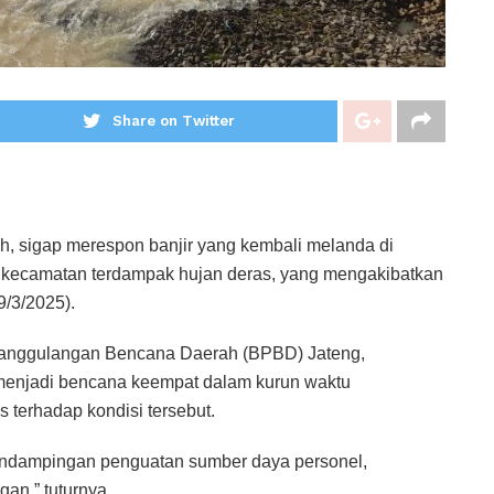
Share on Twitter
, sigap merespon banjir yang kembali melanda di
m kecamatan terdampak hujan deras, yang mengakibatkan
9/3/2025).
anggulangan Bencana Daerah (BPBD) Jateng,
enjadi bencana keempat dalam kurun waktu
 terhadap kondisi tersebut.
endampingan penguatan sumber daya personel,
an,” tuturnya.