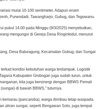
variasi mulai 10-100 sentimeter. Adapun enam
Toroh, Purwodadi, Tawangharjo, Gubug, dan Tegowanu.
harui pukul 14.00 pada Minggu (9/3/2025) menyebutkan,
orang mengungsi di Gereja Desa Ringinkidul, menurut
untang, Desa Baturagung, Kecamatan Gubug, dan Sungai
rkait kondisi kebutuhan warga terdampak. Logistik
i Tagana Kabupaten Grobogan juga sudah turun, untuk
nanganan, kita juga bersinergi dengan BBWS Pemali
sungai) di bawah BBWS,” tuturnya.
kemarau (pancaroba), warga diimbau tetap waspada.
n aliran sungai, seperti Bengawan Solo, juga tempat