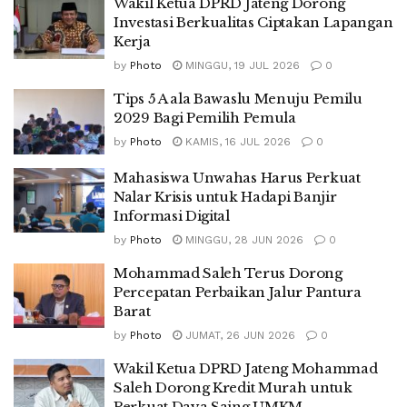
Wakil Ketua DPRD Jateng Dorong
Investasi Berkualitas Ciptakan Lapangan
Kerja
by
Photo
MINGGU, 19 JUL 2026
0
Tips 5 A ala Bawaslu Menuju Pemilu
2029 Bagi Pemilih Pemula
by
Photo
KAMIS, 16 JUL 2026
0
Mahasiswa Unwahas Harus Perkuat
Nalar Krisis untuk Hadapi Banjir
Informasi Digital
by
Photo
MINGGU, 28 JUN 2026
0
Mohammad Saleh Terus Dorong
Percepatan Perbaikan Jalur Pantura
Barat
by
Photo
JUMAT, 26 JUN 2026
0
Wakil Ketua DPRD Jateng Mohammad
Saleh Dorong Kredit Murah untuk
Perkuat Daya Saing UMKM