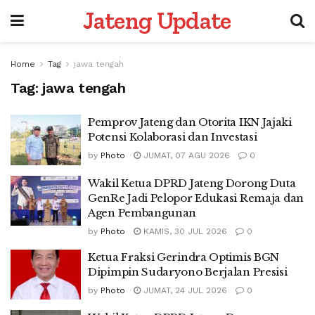
Jateng Update
Home
Tag
jawa tengah
Tag:
jawa tengah
Pemprov Jateng dan Otorita IKN Jajaki
Potensi Kolaborasi dan Investasi
by
Photo
JUMAT, 07 AGU 2026
0
Wakil Ketua DPRD Jateng Dorong Duta
GenRe Jadi Pelopor Edukasi Remaja dan
Agen Pembangunan
by
Photo
KAMIS, 30 JUL 2026
0
Ketua Fraksi Gerindra Optimis BGN
Dipimpin Sudaryono Berjalan Presisi
by
Photo
JUMAT, 24 JUL 2026
0