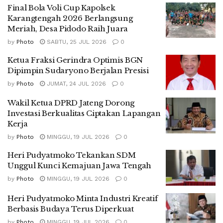
Final Bola Voli Cup Kapolsek
Karangtengah 2026 Berlangsung
Meriah, Desa Pidodo Raih Juara
by
Photo
SABTU, 25 JUL 2026
0
Ketua Fraksi Gerindra Optimis BGN
Dipimpin Sudaryono Berjalan Presisi
by
Photo
JUMAT, 24 JUL 2026
0
Wakil Ketua DPRD Jateng Dorong
Investasi Berkualitas Ciptakan Lapangan
Kerja
by
Photo
MINGGU, 19 JUL 2026
0
Heri Pudyatmoko Tekankan SDM
Unggul Kunci Kemajuan Jawa Tengah
by
Photo
MINGGU, 19 JUL 2026
0
Heri Pudyatmoko Minta Industri Kreatif
Berbasis Budaya Terus Diperkuat
by
Photo
MINGGU, 19 JUL 2026
0