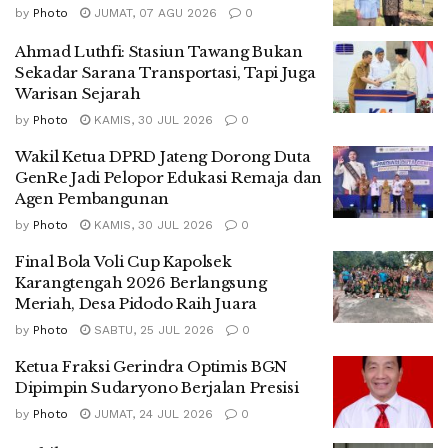
by
Photo
JUMAT, 07 AGU 2026
0
Ahmad Luthfi: Stasiun Tawang Bukan
Sekadar Sarana Transportasi, Tapi Juga
Warisan Sejarah
by
Photo
KAMIS, 30 JUL 2026
0
Wakil Ketua DPRD Jateng Dorong Duta
GenRe Jadi Pelopor Edukasi Remaja dan
Agen Pembangunan
by
Photo
KAMIS, 30 JUL 2026
0
Final Bola Voli Cup Kapolsek
Karangtengah 2026 Berlangsung
Meriah, Desa Pidodo Raih Juara
by
Photo
SABTU, 25 JUL 2026
0
Ketua Fraksi Gerindra Optimis BGN
Dipimpin Sudaryono Berjalan Presisi
by
Photo
JUMAT, 24 JUL 2026
0