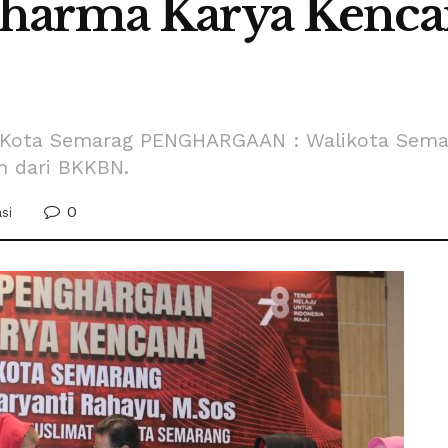
harma Karya Kencan
Kota Semarag PENGHARGAAN : Walikota Semar
n dari BKKBN.
0
si