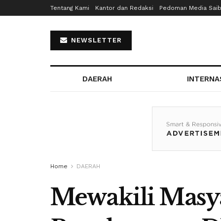
Tentang Kami
Kantor dan Redaksi
Pedoman Media Sai
NEWSLETTER
DAERAH
INTERNA
Home
DAERAH
Mewakili Masya