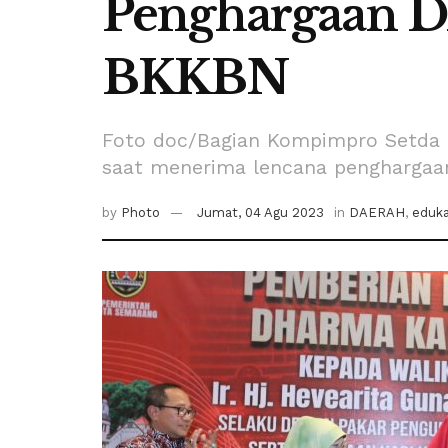
Penghargaan D
BKKBN
Foto doc/Bagian Kompimpro Setda 
saat menerima lencana penghargaa
by
Photo
Jumat, 04 Agu 2023
in
DAERAH
,
eduka