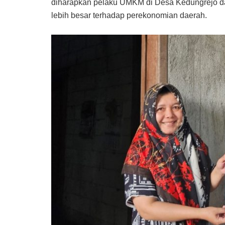
diharapkan pelaku UMKM di Desa Kedungrejo da
lebih besar terhadap perekonomian daerah.