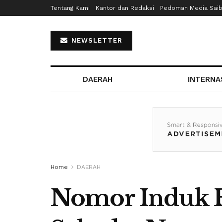
Tentang Kami
Kantor dan Redaksi
Pedoman Media Sai
NEWSLETTER
DAERAH
INTERNA
Home
DAERAH
Nomor Induk B