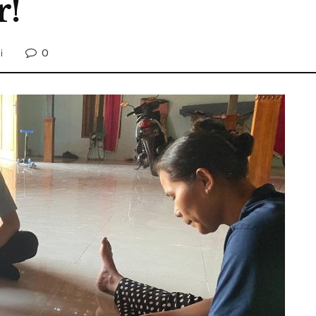
r!
0
i