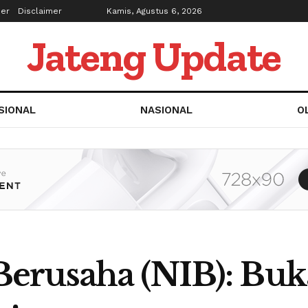
ber
Disclaimer
Kamis, Agustus 6, 2026
Jateng Update
SIONAL
NASIONAL
O
erusaha (NIB): Bu