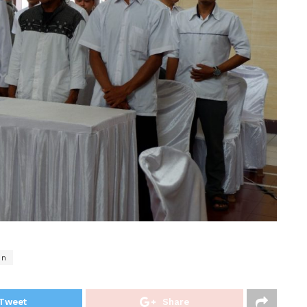
en
Tweet
Share