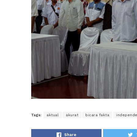
Tags:
aktual
akurat
bicara fakta
independ
Share