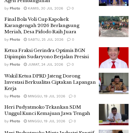
Agen Pembangunan
by
Photo
KAMIS, 30 JUL 2026
0
Final Bola Voli Cup Kapolsek
Karangtengah 2026 Berlangsung
Meriah, Desa Pidodo Raih Juara
by
Photo
SABTU, 25 JUL 2026
0
Ketua Fraksi Gerindra Optimis BGN
Dipimpin Sudaryono Berjalan Presisi
by
Photo
JUMAT, 24 JUL 2026
0
Wakil Ketua DPRD Jateng Dorong
Investasi Berkualitas Ciptakan Lapangan
Kerja
by
Photo
MINGGU, 19 JUL 2026
0
Heri Pudyatmoko Tekankan SDM
Unggul Kunci Kemajuan Jawa Tengah
by
Photo
MINGGU, 19 JUL 2026
0
Heri Pudyatmoko Minta Industri Kreatif