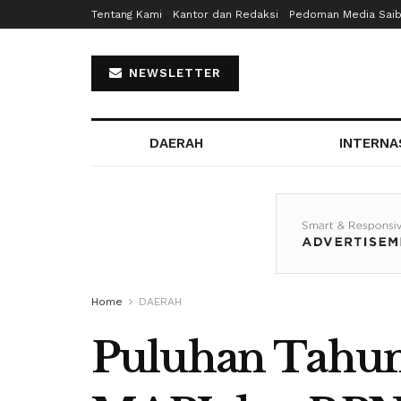
Tentang Kami
Kantor dan Redaksi
Pedoman Media Sai
NEWSLETTER
DAERAH
INTERNA
Home
DAERAH
Puluhan Tahun