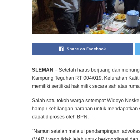
Share on Facebook
SLEMAN
– Setelah harus berjuang dan menungg
Kampung Teguhan RT 004/019, Kelurahan Kalitir
memiliki sertifikat hak milik secara sah atas ru
Salah satu tokoh warga setempat Widoyo Neske
hampir kehilangan harapan untuk mendapatkan ser
dapat diproses oleh BPN.
“Namun setelah melalui pendampingan, advokasi 
(MAPI) yang tidak lelah untuk berkoordinasi da