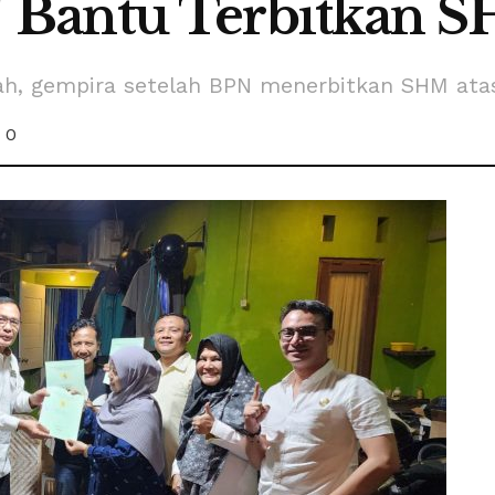
 Bantu Terbitkan 
ah, gempira setelah BPN menerbitkan SHM atas
0