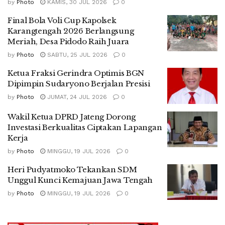
by
Photo
KAMIS, 30 JUL 2026
0
Final Bola Voli Cup Kapolsek
Karangtengah 2026 Berlangsung
Meriah, Desa Pidodo Raih Juara
by
Photo
SABTU, 25 JUL 2026
0
Ketua Fraksi Gerindra Optimis BGN
Dipimpin Sudaryono Berjalan Presisi
by
Photo
JUMAT, 24 JUL 2026
0
Wakil Ketua DPRD Jateng Dorong
Investasi Berkualitas Ciptakan Lapangan
Kerja
by
Photo
MINGGU, 19 JUL 2026
0
Heri Pudyatmoko Tekankan SDM
Unggul Kunci Kemajuan Jawa Tengah
by
Photo
MINGGU, 19 JUL 2026
0