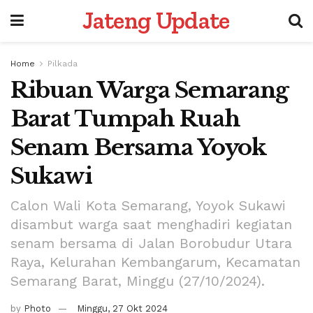
Jateng Update
Home
Pilkada
Ribuan Warga Semarang
Barat Tumpah Ruah
Senam Bersama Yoyok
Sukawi
Calon Wali Kota Semarang, Yoyok Sukawi
disambut warga saat menghadiri kegiatan
senam bersama di Jalan Borobudur Utara
Raya, Kelurahan Kembangarum, Kecamatan
Semarang Barat, Minggu (27/10/2024).
by
Photo
Minggu, 27 Okt 2024