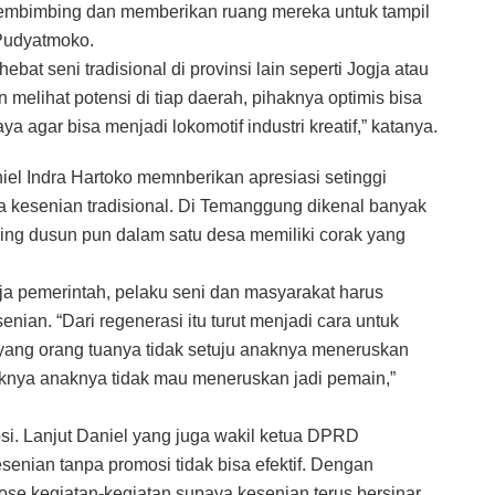
membimbing dan memberikan ruang mereka untuk tampil
 Pudyatmoko.
at seni tradisional di provinsi lain seperti Jogja atau
melihat potensi di tiap daerah, pihaknya optimis bisa
agar bisa menjadi lokomotif industri kreatif,” katanya.
 Indra Hartoko memnberikan apresiasi setinggi
 kesenian tradisional. Di Temanggung dikenal banyak
ing dusun pun dalam satu desa memiliki corak yang
aja pemerintah, pelaku seni dan masyarakat harus
nian. “Dari regenerasi itu turut menjadi cara untuk
 yang orang tuanya tidak setuju anaknya meneruskan
knya anaknya tidak mau meneruskan jadi pemain,”
si. Lanjut Daniel yang juga wakil ketua DPRD
enian tanpa promosi tidak bisa efektif. Dengan
se kegiatan-kegiatan supaya kesenian terus bersinar.