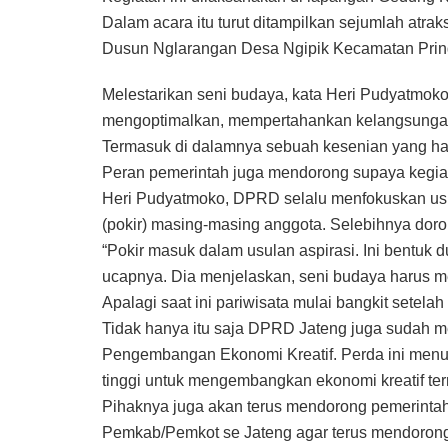
Dalam acara itu turut ditampilkan sejumlah atra
Dusun Nglarangan Desa Ngipik Kecamatan Pri
Melestarikan seni budaya, kata Heri Pudyatmoko, 
mengoptimalkan, mempertahankan kelangsungan 
Termasuk di dalamnya sebuah kesenian yang haru
Peran pemerintah juga mendorong supaya kegiat
Heri Pudyatmoko, DPRD selalu menfokuskan usu
(pokir) masing-masing anggota. Selebihnya doro
“Pokir masuk dalam usulan aspirasi. Ini bentu
ucapnya. Dia menjelaskan, seni budaya harus menj
Apalagi saat ini pariwisata mulai bangkit setela
Tidak hanya itu saja DPRD Jateng juga sudah 
Pengembangan Ekonomi Kreatif. Perda ini men
tinggi untuk mengembangkan ekonomi kreatif ter
Pihaknya juga akan terus mendorong pemerintah
Pemkab/Pemkot se Jateng agar terus mendorong