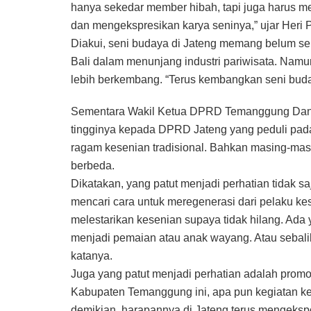
hanya sekedar member hibah, tapi juga harus 
dan mengekspresikan karya seninya,” ujar Heri
Diakui, seni budaya di Jateng memang belum seheb
Bali dalam menunjang industri pariwisata. Namun 
lebih berkembang. “Terus kembangkan seni budaya 
Sementara Wakil Ketua DPRD Temanggung Daniel
tingginya kepada DPRD Jateng yang peduli pada
ragam kesenian tradisional. Bahkan masing-mas
berbeda.
Dikatakan, yang patut menjadi perhatian tidak s
mencari cara untuk meregenerasi dari pelaku kese
melestarikan kesenian supaya tidak hilang. Ada
menjadi pemaian atau anak wayang. Atau sebali
katanya.
Juga yang patut menjadi perhatian adalah promo
Kabupaten Temanggung ini, apa pun kegiatan kes
demikian, harapannya di Jateng terus mengekspo