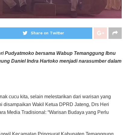
Share on Twitter
ri Pudyatmoko bersama Wabup Temanggung Ibnu
ng Daniel Indra Hartoko menjadi narasumber dalam
nak cucu kita, selain melestarikan dari warisan yang
ini disampaikan Wakil Ketua DPRD Jateng, Drs Heri
a Media Tradisional: “Warisan Budaya yang Perlu
 Korwil Kecamatan Pringsurat Kabupaten Temanggung.