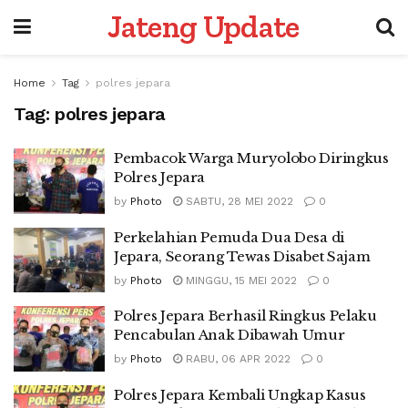
Jateng Update
Home
Tag
polres jepara
Tag:
polres jepara
Pembacok Warga Muryolobo Diringkus
Polres Jepara
by
Photo
SABTU, 28 MEI 2022
0
Perkelahian Pemuda Dua Desa di
Jepara, Seorang Tewas Disabet Sajam
by
Photo
MINGGU, 15 MEI 2022
0
Polres Jepara Berhasil Ringkus Pelaku
Pencabulan Anak Dibawah Umur
by
Photo
RABU, 06 APR 2022
0
Polres Jepara Kembali Ungkap Kasus