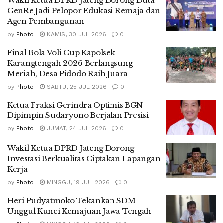
Wakil Ketua DPRD Jateng Dorong Duta
GenRe Jadi Pelopor Edukasi Remaja dan
Agen Pembangunan
by
Photo
KAMIS, 30 JUL 2026
0
Final Bola Voli Cup Kapolsek
Karangtengah 2026 Berlangsung
Meriah, Desa Pidodo Raih Juara
by
Photo
SABTU, 25 JUL 2026
0
Ketua Fraksi Gerindra Optimis BGN
Dipimpin Sudaryono Berjalan Presisi
by
Photo
JUMAT, 24 JUL 2026
0
Wakil Ketua DPRD Jateng Dorong
Investasi Berkualitas Ciptakan Lapangan
Kerja
by
Photo
MINGGU, 19 JUL 2026
0
Heri Pudyatmoko Tekankan SDM
Unggul Kunci Kemajuan Jawa Tengah