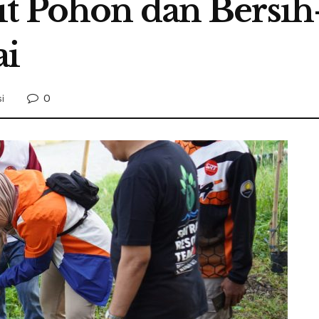
t Pohon dan Bersih
ai
0
i