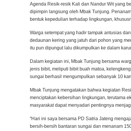
Agenda Resik-resik Kali dan Nandur Wit yang ber
dipimpin langsung oleh Mbak Tunjung. Penanaman
bentuk kepedulian terhadap lingkungan, khusus
Warga setempat yang hadir tampak antusias da
dedaunan kering yang jatuh dari pohon yang me
itu pun dipungut lalu dikumpulkan ke dalam karu
Dalam kegiatan ini, Mbak Tunjung bersama w
jenis bibit, meliputi bibit buah matoa, kelengken
sungai berhasil mengumpulkan sebanyak 10 karu
Mbak Tunjung mengatakan bahwa kegiatan Resik-
menciptakan kebersihan lingkungan, terutama eko
masyarakat dapat menyadari pentingnya menjaga
“Hari ini saya bersama PD Satria Jateng meng
bersih-bersih bantaran sungai dan menanam 150 