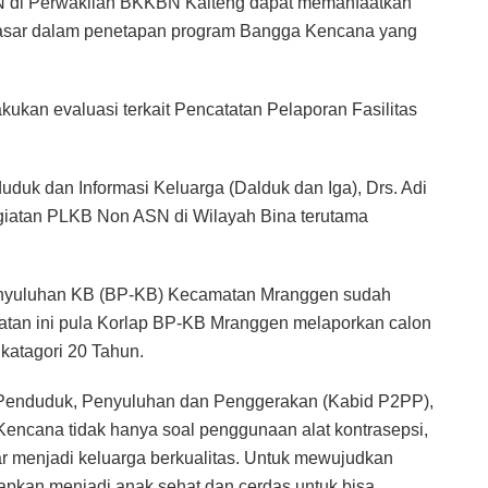
ASN di Perwakilan BKKBN Kalteng dapat memanfaatkan
 dasar dalam penetapan program Bangga Kencana yang
ukan evaluasi terkait Pencatatan Pelaporan Fasilitas
uk dan Informasi Keluarga (Dalduk dan Iga), Drs. Adi
egiatan PLKB Non ASN di Wilayah Bina terutama
 Penyuluhan KB (BP-KB) Kecamatan Mranggen sudah
tan ini pula Korlap BP-KB Mranggen melaporkan calon
katagori 20 Tahun.
 Penduduk, Penyuluhan dan Penggerakan (Kabid P2PP),
ncana tidak hanya soal penggunaan alat kontrasepsi,
gar menjadi keluarga berkualitas. Untuk mewujudkan
iapkan menjadi anak sehat dan cerdas untuk bisa