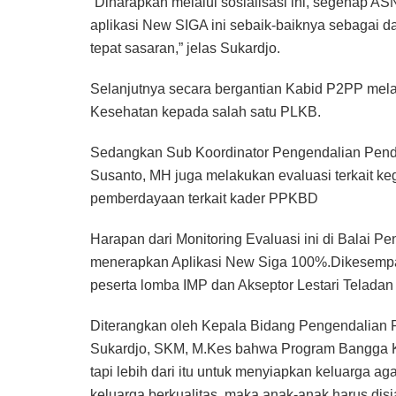
“Diharapkan melalui sosialisasi ini, segenap 
aplikasi New SIGA ini sebaik-baiknya sebagai
tepat sasaran,” jelas Sukardjo.
Selanjutnya secara bergantian Kabid P2PP melak
Kesehatan kepada salah satu PLKB.
Sedangkan Sub Koordinator Pengendalian Pendud
Susanto, MH juga melakukan evaluasi terkait k
pemberdayaan terkait kader PPKBD
Harapan dari Monitoring Evaluasi ini di Balai
menerapkan Aplikasi New Siga 100%.Dikesempa
peserta lomba IMP dan Akseptor Lestari Teladan 
Diterangkan oleh Kepala Bidang Pengendalian
Sukardjo, SKM, M.Kes bahwa Program Bangga Ke
tapi lebih dari itu untuk menyiapkan keluarga a
keluarga berkualitas, maka anak-anak harus dis