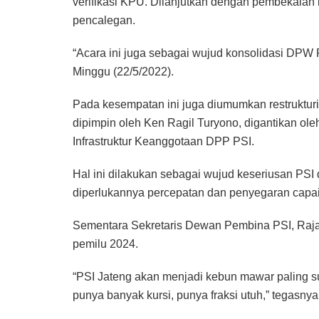
verifikasi KPU. Dilanjutkan dengan pembekalan 
pencalegan.
“Acara ini juga sebagai wujud konsolidasi DPW 
Minggu (22/5/2022).
Pada kesempatan ini juga diumumkan restruktu
dipimpin oleh Ken Ragil Turyono, digantikan ole
Infrastruktur Keanggotaan DPP PSI.
Hal ini dilakukan sebagai wujud keseriusan P
diperlukannya percepatan dan penyegaran capa
Sementara Sekretaris Dewan Pembina PSI, Raja 
pemilu 2024.
“PSI Jateng akan menjadi kebun mawar paling sub
punya banyak kursi, punya fraksi utuh,” tegasnya