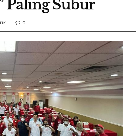
 Paling Subur
0
TIK