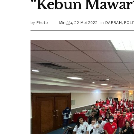
“Kebun Mawar”
by
Photo
Minggu, 22 Mei 2022
in
DAERAH
,
POLI