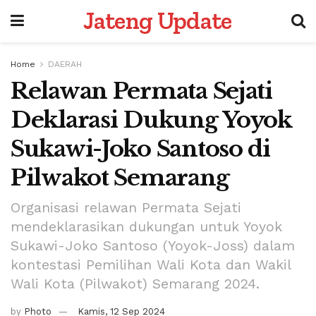
Jateng Update
Home
DAERAH
Relawan Permata Sejati
Deklarasi Dukung Yoyok
Sukawi-Joko Santoso di
Pilwakot Semarang
Organisasi relawan Permata Sejati
mendeklarasikan dukungan untuk Yoyok
Sukawi-Joko Santoso (Yoyok-Joss) dalam
kontestasi Pemilihan Wali Kota dan Wakil
Wali Kota (Pilwakot) Semarang 2024.
by
Photo
Kamis, 12 Sep 2024