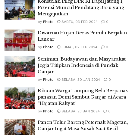
Konstelasi Pileg DPR RI Dapil Jateng 1,
Potensi Muncul Pendatang Baru yang
Mengejutkan
by
Photo
SABTU, 03 FEB 2024
0
Diwarnai Hujan Deras Pemilu Berjalan
Lancar
by
Photo
JUMAT, 02 FEB 2024
0
Seniman, Budayawan dan Masyarakat
Jogja Titipkan Indonesia di Pundak
Ganjar
by
Photo
SELASA, 30 JAN 2024
0
Ribuan Warga Lampung Rela Berpanas-
panasan Demi Sambut Ganjar di Acara
“Hajatan Rakyat”
by
Photo
SELASA, 23 JAN 2024
0
Panen Telur Bareng Peternak Magetan,
Ganjar Ingat Masa Susah Saat Kecil