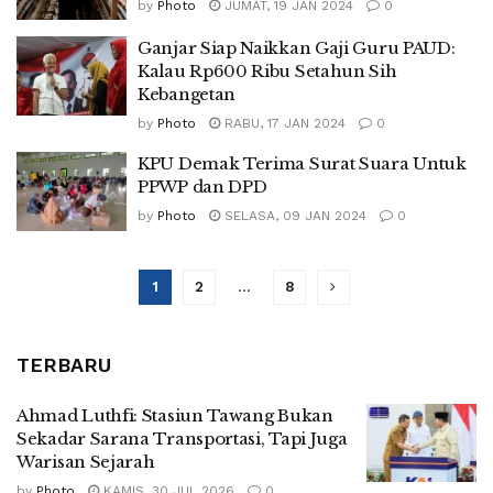
by
Photo
JUMAT, 19 JAN 2024
0
Ganjar Siap Naikkan Gaji Guru PAUD:
Kalau Rp600 Ribu Setahun Sih
Kebangetan
by
Photo
RABU, 17 JAN 2024
0
KPU Demak Terima Surat Suara Untuk
PPWP dan DPD
by
Photo
SELASA, 09 JAN 2024
0
1
2
…
8
TERBARU
Ahmad Luthfi: Stasiun Tawang Bukan
Sekadar Sarana Transportasi, Tapi Juga
Warisan Sejarah
by
Photo
KAMIS, 30 JUL 2026
0