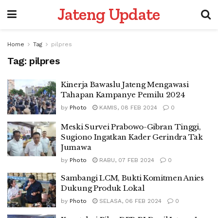
Jateng Update
Home
Tag
pilpres
Tag:
pilpres
Kinerja Bawaslu Jateng Mengawasi
Tahapan Kampanye Pemilu 2024
by
Photo
KAMIS, 08 FEB 2024
0
Meski Survei Prabowo-Gibran Tinggi,
Sugiono Ingatkan Kader Gerindra Tak
Jumawa
by
Photo
RABU, 07 FEB 2024
0
Sambangi LCM, Bukti Komitmen Anies
Dukung Produk Lokal
by
Photo
SELASA, 06 FEB 2024
0