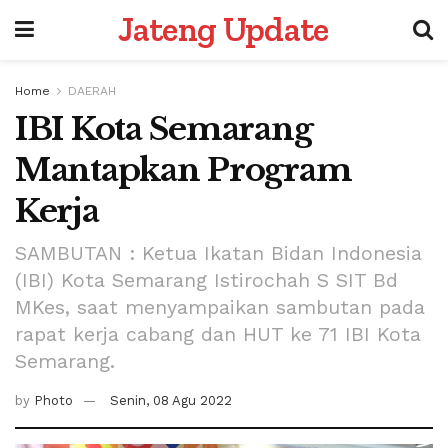
Jateng Update
Home
DAERAH
IBI Kota Semarang
Mantapkan Program
Kerja
SAMBUTAN : Ketua Ikatan Bidan Indonesia
(IBI) Kota Semarang Istirochah S SIT Bd
MKes, saat menyampaikan sambutan pada
rapat kerja cabang dan HUT ke 71 IBI Kota
Semarang.
by
Photo
Senin, 08 Agu 2022