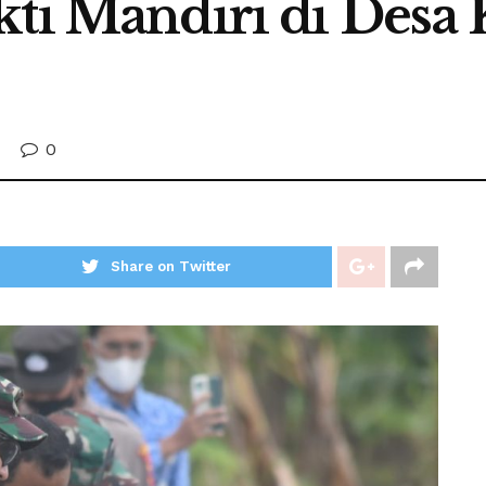
kti Mandiri di Des
0
Share on Twitter